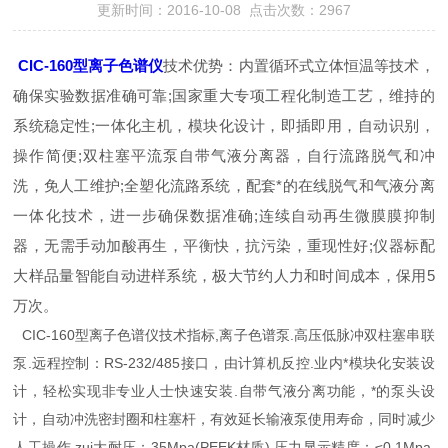
更新时间：2016-10-08 点击次数：2967
CIC-160型离子色谱仪
技术优势：内置循环式立体恒温等技术，
确保实验数据准确可靠;国家重大专项工程化制造工艺，维持的
系统稳定性;一体化主机，模块化设计，即插即用，自动识别，
操作简便;双柱塞平流泵自带气液分离器，自行流路脱气和冲
洗，免人工维护;全塑化流路系统，配套*的在线脱气和气液分离
一体化技术，进一步确保数据准确;连续自动再生微膜膜抑制
器，无需手动加酸再生，平衡快，抗污染，重现性好;仪器标配
大样品量智能自动进样系统，极大节约人力和时间成本，保用5
万次。
CIC-160型离子色谱仪技术指标,离子色谱泵.高压低脉冲双柱塞串联
泵.远程控制：RS-232/485接口，由计算机反控.业内*模块化安装设
计，轻松实现非专业人士快速安装.自带气液分离功能，*的泵头设
计，自动冲洗密封圈和柱塞杆，有效延长输液泵使用寿命，同时减少
人工操作.zui大耐压：35Mpa(PEEK材质) 压力显示精度：≤0.1Mpa.