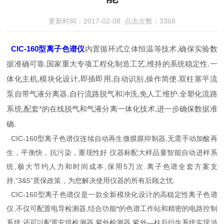
更新时间：2017-02-08 点击次数：3368
CIC-160型离子色谱仪
内置循环式立体恒温等技术,确保实验数
据准确可靠.国家重大专项工程化制造工艺,维持的系统稳定性.一
体化主机,模块化设计,即插即用,自动识别,操作简便.双柱塞平流
泵自带气液分离器,自行流路脱气和冲洗,免人工维护.全塑化流路
系统,配套*的在线脱气和气液分离一体化技术,进一步确保数据准
确.
CIC-160型离子色谱仪连续自动再生微膜膜抑制器,无需手动加酸再
生，平衡快，抗污染，重现性好.仪器标配大样品量智能自动进样系
统,极大节约人力和时间成本,保用5万次.离子色谱全套方案支
持,“3&5”质保政策，为您解决使用仪器的所有后顾之忧.
CIC-160型离子色谱仪是一款全新模块化设计的高稳定性离子色谱
仪,不仅可配置电导检测器,结合功能*的色谱工作站和精密的电路控制
系统,还可以配置安培检测器,紫外检测器,紫外—柱后衍生系统实现涉