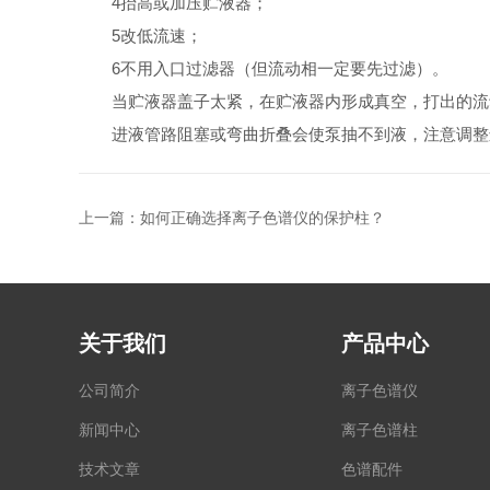
4抬高或加压贮液器；
5改低流速；
6不用入口过滤器（但流动相一定要先过滤）。
当贮液器盖子太紧，在贮液器内形成真空，打出的流动
进液管路阻塞或弯曲折叠会使泵抽不到液，注意调整
上一篇：
如何正确选择离子色谱仪的保护柱？
关于我们
产品中心
公司简介
离子色谱仪
新闻中心
离子色谱柱
技术文章
色谱配件