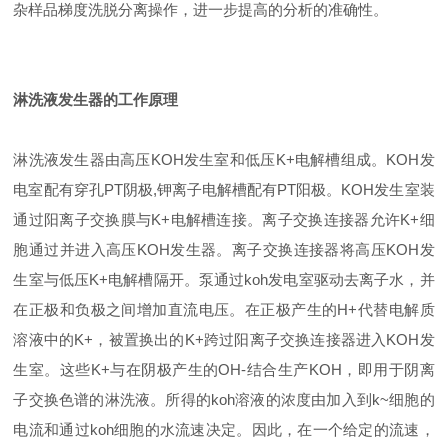
杂样品梯度洗脱分离操作，进一步提高的分析的准确性。
淋洗液发生器的工作原理
淋洗液发生器由高压KOH发生室和低压K+电解槽组成。KOH发
电室配有穿孔PT阴极,钾离子电解槽配有PT阳极。KOH发生室装
通过阳离子交换膜与K+电解槽连接。离子交换连接器允许K+细
胞通过并进入高压KOH发生器。离子交换连接器将高压KOH发
生室与低压K+电解槽隔开。泵通过koh发电室驱动去离子水，并
在正极和负极之间增加直流电压。在正极产生的H+代替电解质
溶液中的K+，被置换出的K+跨过阳离子交换连接器进入KOH发
生室。这些K+与在阴极产生的OH-结合生产KOH，即用于阴离
子交换色谱的淋洗液。所得的koh溶液的浓度由加入到k~细胞的
电流和通过koh细胞的水流速决定。因此，在一个给定的流速，