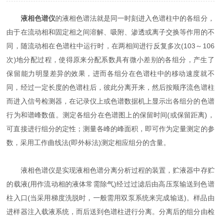
液相色谱仪
的液相色谱法就是同一时刻进入色谱柱中的各组分，
由于在流动相和固定相之间溶解、吸附、渗透或离子交换等作用的不
同，随流动相在色谱柱中运行时，在两相间进行反复多次(103～106
次)地分配过程，使得原来分配系数具有微小差别的各组分，产生了
保留能力明显差异的效果，进而各组分在色谱柱中的移动速度就不
同，经过一定长度的色谱柱后，彼此分离开来，然后按顺序流色谱柱
而进入信号检测器，在记录仪上或色谱数据机上显示出各组分的色谱
行为和谱峰数值。测定各组分在色谱图上的保留时间(或保留距离)，
可直接进行组分的定性；测量各峰的峰面积，即可作为定量测定的参
数，采用工作曲线法(即外标法)测定相应组分的含量。
液相色谱仪是实现液相色谱分离分析过程的装置，贮液器中存贮
的载液(用作流动相的液体常需除气)经过过滤后由高压泵输送到色谱
柱入口(当采用梯度洗脱时，一般需用双泵系统来完成输送)。样品由
进样器注入载液系统，而后送到色谱柱进行分离。分离后的组分由检