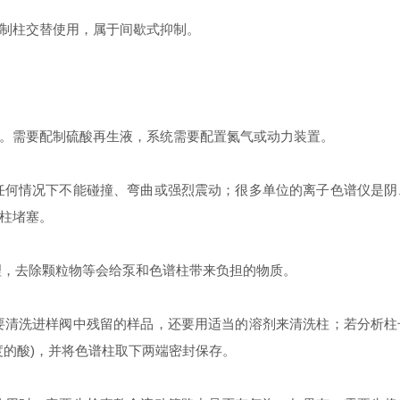
制柱交替使用，属于间歇式抑制。
需要配制硫酸再生液，系统需要配置氮气或动力装置。
任何情况下不能碰撞、弯曲或强烈震动；很多单位的离子色谱仪是阴
柱堵塞。
理，去除颗粒物等会给泵和色谱柱带来负担的物质。
要清洗进样阀中残留的样品，还要用适当的溶剂来清洗柱；若分析柱
度的酸)，并将色谱柱取下两端密封保存。