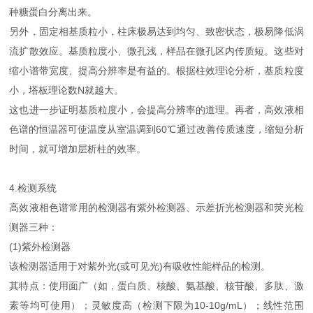
种糖蛋白分离出来。
另外，固定相基质粒小，柱床极易达到均匀、致密状态，极易降低涡
流扩散效应。基质粒度小、微孔浅，样品在微孔区内传质短。这些对
缩小谱带宽度、提高分辨率是有益的。根据柱效理论分析，基质粒度
小，塔板理论数N就越大。
这也进一步证明基质粒度小，会提高分辨率的道理。再者，高效液相
色谱的恒温器可使温度从室温调到60℃通过改善传质速度，缩短分析
时间，就可增加层析柱的效率。
4.检测系统
高效液相色谱常用的检测器有紫外检测器、示差折光检测器和荧光检
测器三种：
(1)紫外检测器
该检测器适用于对紫外光(或可见光)有吸收性能样品的检测。
其特点：使用面广（如，蛋白质、核酸、氨基酸、核苷酸、多肽、激
素等均可使用）；灵敏度高（检测下限为10-10g/mL）；线性范围