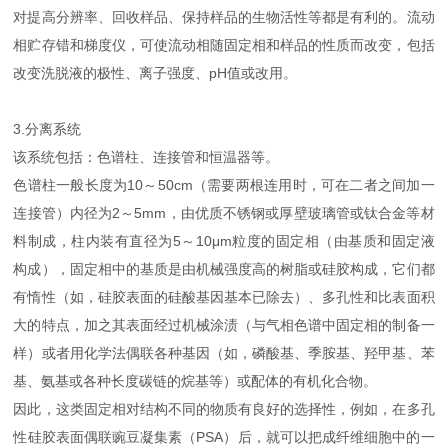
对提高分辨率、回收样品、保持样品的生物活性等都是有利的。流动
相贮存错和梯度仪，可使流动相随固定相和样品的性质而改变，包括
改变洗脱液的极性、离子强度、pH值或改用。
3.分离系统
该系统包括：色谱柱、连接管和恒温器等。
色谱柱一般长度为10～50cm（需要两根连用时，可在二者之间加一
连接管）内径为2～5mm，由优质不锈钢或厚壁玻璃管或钛合金等材
料制成，柱内装有直径为5～10μm粒度的固定相（由基质和固定液
构成），固定相中的基质是由机械强度高的树脂或硅胶构成，它们都
有惰性（如，硅胶表面的硅酸基因基本已除去）、多孔性和比表面积
大的特点，加之其表面经过机械涂渍（与气相色谱中固定相的制备一
样）或者用化学法偶联各种基因（如，磷酸基、季胺基、羟甲基、苯
基、氨基或各种长度碳链的烷基等）或配体的有机化合物。
因此，这类固定相对结构不同的物质有良好的选择性，例如，在多孔
性硅胶表面偶联豌豆凝集素（PSA）后，就可以把成纤维细胞中的一