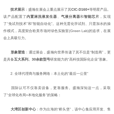
技术展示
：盛瀚在展会上重点展示了其
CIC-D160+
等明星产品。
该产品配置了
内置淋洗液发生器
、
气液分离器
和
智能芯片
，实现
了“免试剂技术”和“智能自动化”。这种无需化学试剂、只需加水的操
作模式，高度契合欧美市场对绿色实验室(Green Lab)的追求，在展
会上具吸引力。
形象塑造
：通过展会，盛瀚向世界传递了其不仅是“制造商”，更
是具备
五大系列、30余款型号
研发能力的“高科技国际化企业”形象。
2. 全球代理商与服务网络：本土化的“最后一公里”
国际认可不仅靠卖设备，更靠服务。盛瀚深知这一点，采取
了“全球化布局+本地化服务”的策略：
大湾区创新中心
：作为出海的“桥头堡”，该中心集应用开发、售