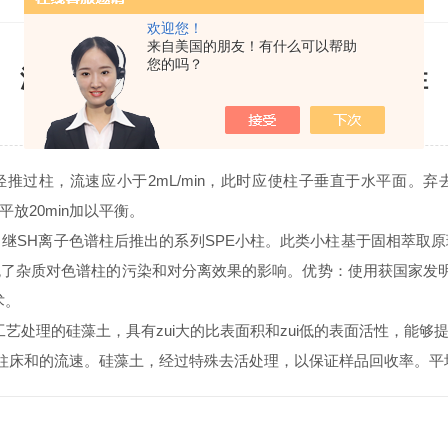
欢迎您！
来自美国的朋友！有什么可以帮助
您的吗？
温馨提示样品处理前处理小柱的规范性
更新时间：2014-10-21 点击次数：3702
轻推过柱，流速应小于2mL/min，此时应使柱子垂直于水平面。弃
后平放20min加以平衡。
继SH离子色谱柱后推出的系列SPE小柱。此类小柱基于固相萃取
了杂质对色谱柱的污染和对分离效果的影响。优势：使用获国家发明
术。
工艺处理的硅藻土，具有zui大的比表面积和zui低的表面活性，能
柱床和的流速。硅藻土，经过特殊去活处理，以保证样品回收率。平均粒度