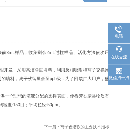
电话
去前3mL样品，收集剩余2mL过柱样品。活化方法依次用
在线交流
原理开发，采用高洁净度填料，利用反相吸附和离子交换原
微信扫一扫
的填料，离子残留量低至ppb级；为了回馈广大用户，盛
够提供一个理想的液液分配的支撑表面，使得芳香胺类物质有
:150目；平均粒径:50μm。
下一篇：
离子色谱仪的主要技术指标