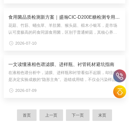
中在流动相、样品基质以及离子色谱柱本身三个方面。最常见
的原因是流动相处理不当。如果淋洗液未经过严格的脱气与过
食用菌品质检测新方案｜盛瀚CIC-D200E糖检测专用仪，适配花菇/竹荪 /蛹虫草全品类检测
滤，其中的微小气泡或杂质颗粒会在泵头或色谱柱入口端形成
花菇、竹荪、蛹虫草、羊肚菌、猴头菇、椴木小银耳，是市场
堵塞。此外，淋洗液存放时间过长容易滋生微生物，尤其是在
认可度极高的药食同源食用菌，区别于普通鲜菇，其核心养生
温暖的环境下，微生物菌群会在柱头形成生物膜，显著...
价值集中在两大类糖类组分：活性多糖猴头菇多糖护胃黏膜、
2026-07-10
羊肚菌多糖提升免疫、蛹虫草多糖抗氧化、椴木银耳多糖润肺
调节血糖、竹荪多糖辅助控脂、花菇多糖清除自由基，是产品
功效、原料分级的核心指标；可溶性单/双糖葡萄糖、果糖、蔗
一文读懂液相色谱滤膜、进样瓶、衬管耗材避坑指南
糖、麦芽糖、乳糖，既是食用菌天然鲜甜风味来源，也是总
在液相色谱分析中，滤膜、进样瓶和衬管看似不起眼，却往往
糖、低糖标签合规判定依据；同时多糖水解后生成大量单糖，
是决定实验成败的“隐形主角”。选错或用错，不仅会污染样品、
精准定量5种基础糖，可反向推导多糖含量、区分野生...
损伤色谱柱，更可能导致数据偏差，让人心力交瘁。滤膜：选
2026-07-09
对材质是核心滤膜是样品进入系统的最后一道关卡，材质选择
远比孔径更重要。核心原则是滤膜必须与样品溶剂兼容。若忽
视化学兼容性，滤膜可能被溶解或溶胀，反而引入比颗粒物更
棘手的污染物。例如，强有机溶剂需选用化学稳定性高的材
首页
上一页
下一页
末页
质；而纯水相或蛋白类样品则需选用亲水性好、非特异性吸附
低的滤膜。错误的选择不仅无法净化样品，还可能让...