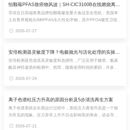
怡颗莓PFAS致癌物风波｜SH-CIC3100B在线燃烧离子色谱，全覆盖筛查果蔬全氟污染物
导语近日高端浆果品牌怡颗莓爆发重大食品安全危机：美国本
土在售草莓检出8种PFAS永久性化学物，其中PFOA被世卫组织
列为1类致癌物，溯源指向农药助剂滥用，暴露出传统农残检测
2026-07-27
存在PFAS筛查盲点。国内商超同步出现产品管控波动，果蔬、
农产品PFAS全量筛查已成食检刚需。盛瀚SH-CIC3100B在线
燃烧离子色谱系统，依托燃烧-离子色谱联用技术，一站式总氟
安培检测器灵敏度下降？电极抛光与活化处理的实操手册
定量，高效补齐PFAS检测短板，筑牢果蔬安全防线。事件回
安培检测器凭借其高灵敏度和选择性，广泛应用于糖类、氨基
顾：PFAS农药助剂，食品安全检测盲区2026年7月，怡颗莓遭
酸及神经递质的检测中。然而，随着使用时间的累积，许多实
前员工实名...
验人员会发现检测器的响应值逐渐降低，噪音增大，检出限达
2026-07-24
不到要求。这主要是由于工作电极表面状态发生了变化。金、
铂等常用电极在反复施加电位的过程中，表面会被氧化形成钝
化层，或者被样品中的大分子污染物覆盖，导致活性位点减
离子色谱柱压力升高的原因分析及5步清洗再生方案
少，电子传递受阻。通过规范的抛光与电化学活化处理，可以
离子色谱系统在长期运行过程中，系统压力逐渐升高是一个较
有效恢复电极性能。在进行物理抛光前，务必先断开检测器电
为常见的现象。压力异常上升不仅会影响泵的寿命，还会导致
源，关闭恒流源，并小心拆下工作电极。操作时应捏住电...
保留时间漂移、柱效下降，甚至造成离子色谱柱不可逆损坏。
2026-07-21
要解决这一问题，首先需要明确压力升高的根源，通常主要集