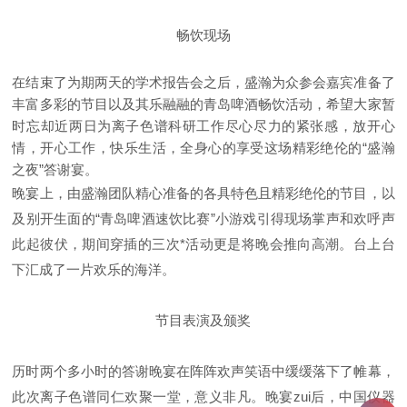
畅饮现场
在结束了为期两天的学术报告会之后，盛瀚为众参会嘉宾准备了
丰富多彩的节目以及其乐融融的青岛啤酒畅饮活动，希望大家暂
时忘却近两日为离子色谱科研工作尽心尽力的紧张感，放开心
情，开心工作，快乐生活，全身心的享受这场精彩绝伦的“盛瀚
之夜”答谢宴。
晚宴上，由盛瀚团队精心准备的各具特色且精彩绝伦的节目，以
及别开生面的“青岛啤酒速饮比赛”小游戏引得现场掌声和欢呼声
此起彼伏，期间穿插的三次*活动更是将晚会推向高潮。台上台
下汇成了一片欢乐的海洋。
节目表演及颁奖
历时两个多小时的答谢晚宴在阵阵欢声笑语中缓缓落下了帷幕，
此次离子色谱同仁欢聚一堂，意义非凡。晚宴zui后，中国仪器