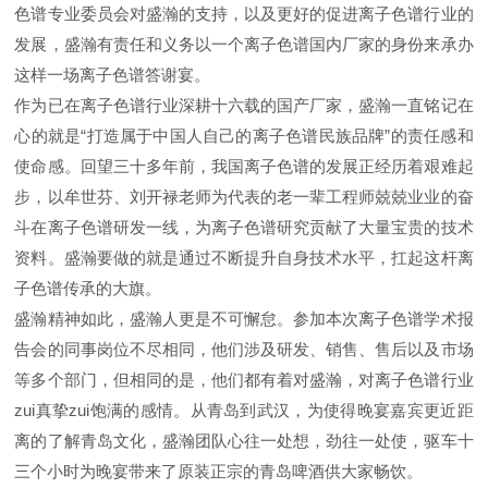
色谱专业委员会对盛瀚的支持，以及更好的促进离子色谱行业的
发展，盛瀚有责任和义务以一个离子色谱国内厂家的身份来承办
这样一场离子色谱答谢宴。
作为已在离子色谱行业深耕十六载的国产厂家，盛瀚一直铭记在
心的就是“打造属于中国人自己的离子色谱民族品牌”的责任感和
使命感。回望三十多年前，我国离子色谱的发展正经历着艰难起
步，以牟世芬、刘开禄老师为代表的老一辈工程师兢兢业业的奋
斗在离子色谱研发一线，为离子色谱研究贡献了大量宝贵的技术
资料。盛瀚要做的就是通过不断提升自身技术水平，扛起这杆离
子色谱传承的大旗。
盛瀚精神如此，盛瀚人更是不可懈怠。参加本次离子色谱学术报
告会的同事岗位不尽相同，他们涉及研发、销售、售后以及市场
等多个部门，但相同的是，他们都有着对盛瀚，对离子色谱行业
zui真挚zui饱满的感情。从青岛到武汉，为使得晚宴嘉宾更近距
离的了解青岛文化，盛瀚团队心往一处想，劲往一处使，驱车十
三个小时为晚宴带来了原装正宗的青岛啤酒供大家畅饮。