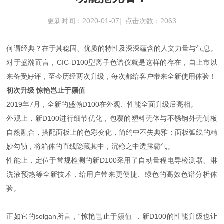
更新时间：2020-01-07| 点击次数：2063
​何谓经典？在于其稳固、优质的特性及深深蕴含的人文力量与气息。
对于盛瀚而言，CIC-D100型离子色谱仪就是这样的存在，自上市以
来备受好评，至今历经两次升级，每次都给客户带来全新使用体验！
初次升级 惊艳岂止于颜值
2019年7月，全新的盛瀚D100在外观、性能全面升级后亮相。
外观上，新D100进行细节优化，包覆的塑料壳体与不锈钢外壳侧板
自然融合，搭配面板上的色彩变化，简约中不失典雅；面板弧线的精
妙勾勒，将箱体的直线隐藏其中，沉稳之中透露霸气。
性能上，定位于常规检测的新D100采用了自动量程电导检测器、淋
洗液预热等全新技术，给用户带来更便捷、绿色的高效色谱分析体
验。
正如它的solgan所言，“惊艳岂止于颜值”，新D100的性能升级也让