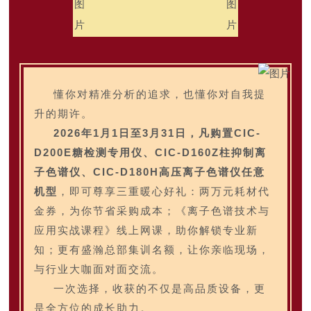
懂你对精准分析的追求，也懂你对自我提
升的期许。
2026年1月1日至3月31日，凡购置CIC-
D200E糖检测专用仪、CIC-D160Z柱抑制离
子色谱仪、CIC-D180H高压离子色谱仪任意
机型
，即可尊享三重暖心好礼：
两万元耗材代
金券
，为你节省采购成本；
《离子色谱技术与
应用实战课程》线上网课
，助你解锁专业新
知；更有
盛瀚总部集训名额
，让你亲临现场，
与行业大咖面对面交流。
一次选择，收获的不仅是高品质设备，更
是全方位的成长助力。