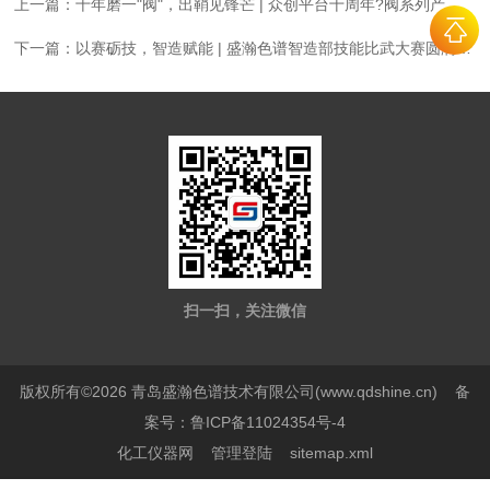
上一篇：
十年磨一"阀"，出鞘见锋芒 | 众创平台十周年?阀系列产品篇
下一篇：
以赛砺技，智造赋能 | 盛瀚色谱智造部技能比武大赛圆满落幕！
扫一扫，关注微信
版权所有©2026 青岛盛瀚色谱技术有限公司(www.qdshine.cn)
备
案号：鲁ICP备11024354号-4
化工仪器网
管理登陆
sitemap.xml