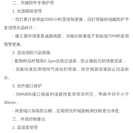
二、关键部件专项护理
1. 光源模组管理
- 氘灯累计使用超2000小时需强制更换，旧灯管破碎须戴防护手
套清理水晶碎片；
- 建立紫外强度衰减曲线图，当输出能量低于初始值70%时提前
预警更换。
2. 流动池防污染措施
- 配制样品时预装0.2μm在线过滤器，防止微粒沉积堵塞流道；
- 实验结束后用惰性气体吹扫管路，排空残留溶液防止结晶析
出。
3. 光纤接口保护
- SMA905接口插拔时须握持套管而非纤芯，弯曲半径不小于
30mm；
- 闲置端口加装防尘帽，定期用光纤端面检测仪检查洁净度。
三、环境控制要点
1. 温湿度管理