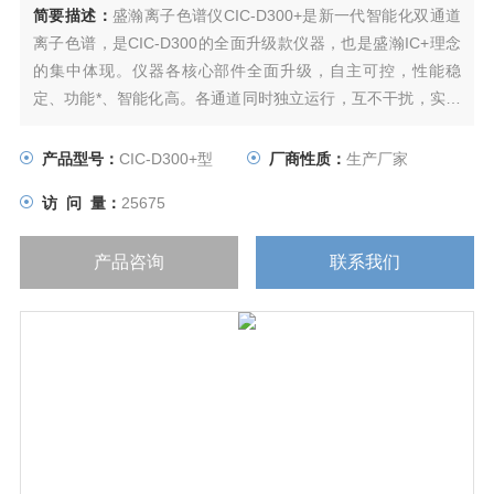
简要描述：
盛瀚离子色谱仪CIC-D300+是新一代智能化双通道
离子色谱，是CIC-D300的全面升级款仪器，也是盛瀚IC+理念
的集中体现。仪器各核心部件全面升级，自主可控，性能稳
定、功能*、智能化高。各通道同时独立运行，互不干扰，实现
阴阳离子同时检测，成倍提升工作效率，普遍适用于环境、制
药、军工、电力、核电、半导体等各个行业领域。
产品型号：
CIC-D300+型
厂商性质：
生产厂家
访 问 量：
25675
产品咨询
联系我们