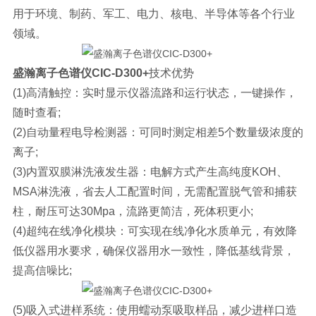
用于环境、制药、军工、电力、核电、半导体等各个行业
领域。
盛瀚离子色谱仪
CIC-D300+
技术优势
(1)高清触控：实时显示仪器流路和运行状态，一键操作，
随时查看;
(2)自动量程电导检测器：可同时测定相差5个数量级浓度的
离子;
(3)内置双膜淋洗液发生器：电解方式产生高纯度KOH、
MSA淋洗液，省去人工配置时间，无需配置脱气管和捕获
柱，耐压可达30Mpa，流路更简洁，死体积更小;
(4)超纯在线净化模块：可实现在线净化水质单元，有效降
低仪器用水要求，确保仪器用水一致性，降低基线背景，
提高信噪比;
(5)吸入式进样系统：使用蠕动泵吸取样品，减少进样口造