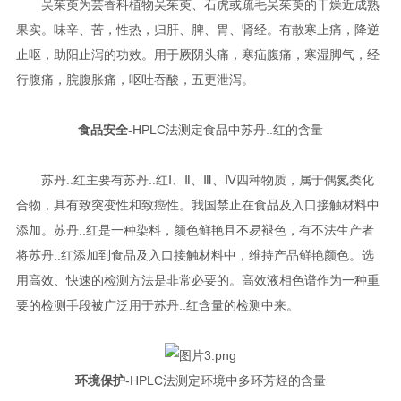
吴茱萸为芸香科植物吴茱萸、石虎或疏毛吴茱萸的干燥近成熟
果实。味辛、苦，性热，归肝、脾、胃、肾经。有散寒止痛，降逆
止呕，助阳止泻的功效。用于厥阴头痛，寒疝腹痛，寒湿脚气，经
行腹痛，脘腹胀痛，呕吐吞酸，五更泄泻。
食品安全
-HPLC法测定食品中苏丹..红的含量
苏丹..红主要有苏丹..红Ⅰ、Ⅱ、Ⅲ、Ⅳ四种物质，属于偶氮类化
合物，具有致突变性和致癌性。我国禁止在食品及入口接触材料中
添加。苏丹..红是一种染料，颜色鲜艳且不易褪色，有不法生产者
将苏丹..红添加到食品及入口接触材料中，维持产品鲜艳颜色。选
用高效、快速的检测方法是非常必要的。高效液相色谱作为一种重
要的检测手段被广泛用于苏丹..红含量的检测中来。
环境保护
-HPLC法测定环境中多环芳烃的含量