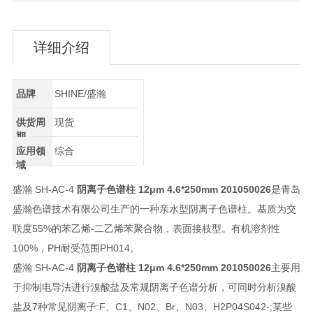
详细介绍
品牌
SHINE/盛瀚
供货周
现货
期
应用领
综合
域
盛瀚 SH-AC-4
阴离子色谱柱 12μm 4.6*250mm 201050026
是青岛
盛瀚色谱技术有限公司生产的一种亲水型阴离子色谱柱。基质为交
联度55%的苯乙烯-二乙烯苯聚合物，表面接枝型。有机溶剂性
100%，PH耐受范围PH014。
盛瀚 SH-AC-4
阴离子色谱柱 12μm 4.6*250mm 201050026
主要用
于抑制电导法进行溴酸盐及常规阴离子色谱分析，可同时分析溴酸
盐及7种常见阴离子:F、C1、N02、Br、N03、H2P04S042-;某些