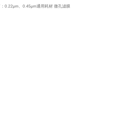
篇：
0.22μm、0.45μm通用耗材 微孔滤膜