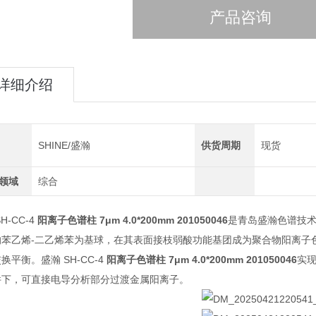
产品咨询
详细介绍
SHINE/盛瀚
供货周期
现货
领域
综合
H-CC-4
阳离子色谱柱 7μm 4.0*200mm 201050046
是青岛盛瀚色谱技术
%的苯乙烯-二乙烯苯为基球，在其表面接枝弱酸功能基团成为聚合物阳离
换平衡。盛瀚 SH-CC-4
阳离子色谱柱 7μm 4.0*200mm 201050046
实
件下，可直接电导分析部分过渡金属阳离子。