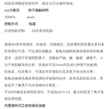
内部采用陶瓷型密封件，保证10万次循环寿命。
zui大耐压 转子接触材料
35MPa peek
控制方式 电源
步进电机控制 24伏直流电源
盛瀚SH系列色谱柱，柱效高，性能稳定；低容量到高容量全系列多
款色谱柱可选；可以满足碳酸盐、氢氧化物两种淋洗液体系的检测
需求，适用于常规阴阳离子、消毒副产物、糖、氰根、碘离子、小
分子有机酸等的分析，快速柱可在5min内完成七种离子的检测。
柱效高，柱容量大，可满足对常规组分及浓差大组分的分离；
氢氧化物淋洗液体系色谱柱开创国内先河，具有优异的亲水性，有
效提升了氟离子与水负峰的分离度；
可100%兼容反相有机溶剂，可适应pH 0-14，极大的拓宽了离子色
谱应用范围。
内置循环式立体恒温柱温箱