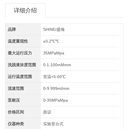
详细介绍
品牌
SHINE/盛瀚
温度重现性
±0.2℃℃
最大运行压力
35MPaMpa
洗脱液浓度范围
0.1-100mMmm
运行温度范围
室温+5-60℃
流速范围
0-9.999ml/min
泵耐压
0-35MPaMpa
价格区间
面议
仪器种类
实验室台式